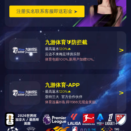
体系认证、FSSC22000食品安全体系认证、IFS食品
作规范体系验证、欧盟食品出口注册、美国FDA食品认
的自主研发和技术创新作为持续发展的动力。截至目前，已
产品主要出口到德国、俄罗斯、美国、芬兰、日本、韩国
联系我们
联系电话:0536-5201249